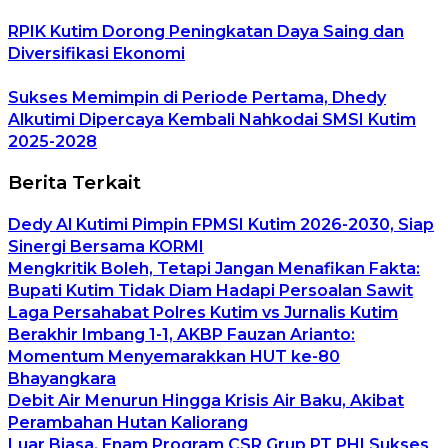
RPIK Kutim Dorong Peningkatan Daya Saing dan
Diversifikasi Ekonomi
Sukses Memimpin di Periode Pertama, Dhedy
Alkutimi Dipercaya Kembali Nahkodai SMSI Kutim
2025-2028
Berita Terkait
Dedy Al Kutimi Pimpin FPMSI Kutim 2026-2030, Siap
Sinergi Bersama KORMI
Mengkritik Boleh, Tetapi Jangan Menafikan Fakta:
Bupati Kutim Tidak Diam Hadapi Persoalan Sawit
Laga Persahabat Polres Kutim vs Jurnalis Kutim
Berakhir Imbang 1-1, AKBP Fauzan Arianto:
Momentum Menyemarakkan HUT ke-80
Bhayangkara
Debit Air Menurun Hingga Krisis Air Baku, Akibat
Perambahan Hutan Kaliorang
Luar Biasa, Enam Program CSR Grup PT PHI Sukses