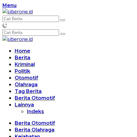
Langsung
Menu
ke
konten
Home
Berita
Kriminal
Politik
Otomotif
Olahraga
Tag Berita
Berita Otomotif
Lainnya
Indeks
Berita Otomotif
Berita Olahraga
Kejahatan