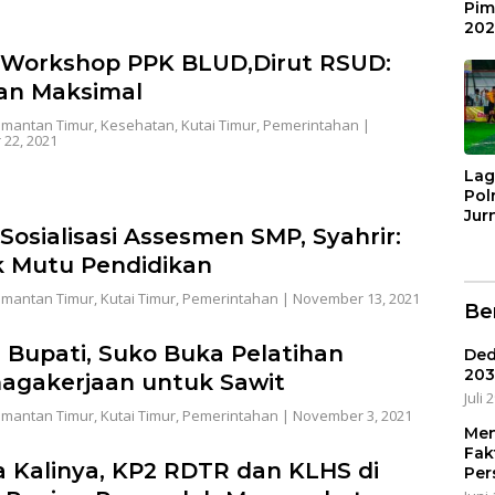
Pim
202
Sin
 Workshop PPK BLUD,Dirut RSUD:
KO
an Maksimal
imantan Timur
,
Kesehatan
,
Kutai Timur
,
Pemerintahan
|
22, 2021
Lag
Pol
Jur
 Sosialisasi Assesmen SMP, Syahrir:
Ber
AKB
 Mutu Pendidikan
Ari
Me
imantan Timur
,
Kutai Timur
,
Pemerintahan
|
November 13, 2021
Ber
HUT
Bha
i Bupati, Suko Buka Pelatihan
Ded
203
agakerjaan untuk Sawit
Juli 
imantan Timur
,
Kutai Timur
,
Pemerintahan
|
November 3, 2021
Men
Fak
 Kalinya, KP2 RDTR dan KLHS di
Per