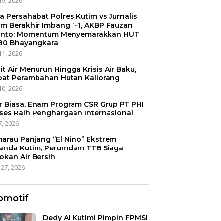
19, 2026
a Persahabat Polres Kutim vs Jurnalis
im Berakhir Imbang 1-1, AKBP Fauzan
anto: Momentum Menyemarakkan HUT
80 Bhayangkara
11, 2026
it Air Menurun Hingga Krisis Air Baku,
bat Perambahan Hutan Kaliorang
10, 2026
r Biasa, Enam Program CSR Grup PT PHI
ses Raih Penghargaan Internasional
7, 2026
arau Panjang ‘’El Nino’’ Ekstrem
anda Kutim, Perumdam TTB Siaga
okan Air Bersih
 27, 2026
omotif
Dedy Al Kutimi Pimpin FPMSI