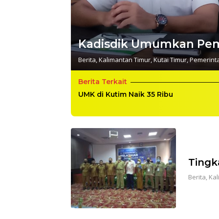
Kadisdik Umumkan Pe
Berita
,
Kalimantan Timur
,
Kutai Timur
,
Pemerint
Berita Terkait
UMK di Kutim Naik 35 Ribu
Tingk
Berita
,
Kal