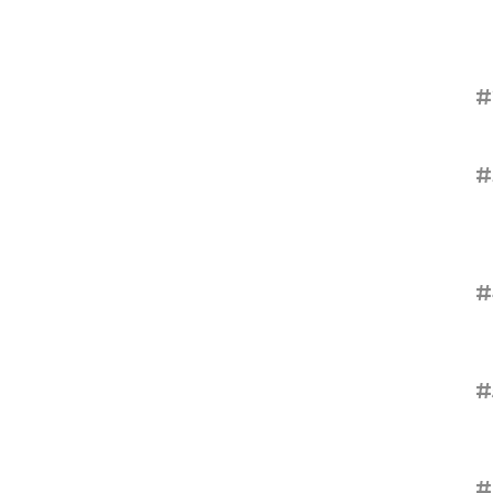
#
#
#
#
#