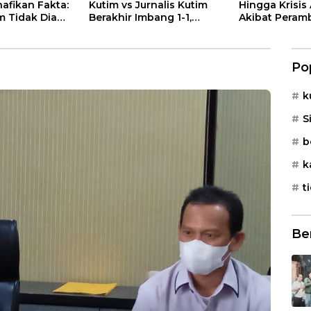
afikan Fakta:
Kutim vs Jurnalis Kutim
Hingga Krisis 
im Tidak Diam
Berakhir Imbang 1-1,
Akibat Peram
soalan Sawit
AKBP Fauzan Arianto:
Hutan Kaliora
Momentum
Menyemarakkan HUT ke-
Po
80 Bhayangkara
k
S
b
k
t
Be