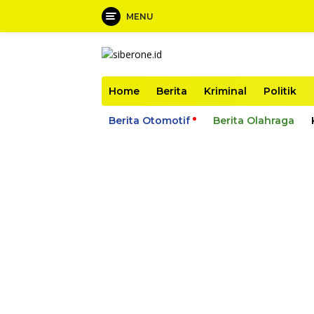
MENU
Langsung
ke
konten
Home
Berita
Kriminal
Politik
Berita Otomotif
Berita Olahraga