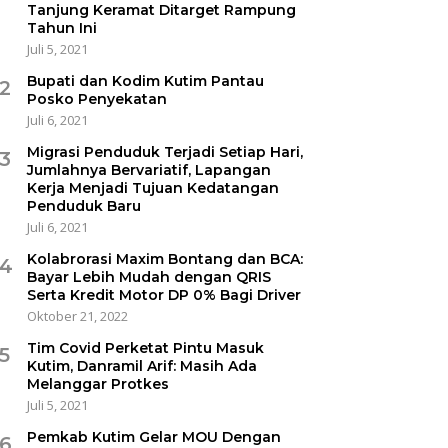
Tanjung Keramat Ditarget Rampung
Tahun Ini
Juli 5, 2021
Bupati dan Kodim Kutim Pantau
2
Posko Penyekatan
Juli 6, 2021
Migrasi Penduduk Terjadi Setiap Hari,
3
Jumlahnya Bervariatif, Lapangan
Kerja Menjadi Tujuan Kedatangan
Penduduk Baru
Juli 6, 2021
Kolabrorasi Maxim Bontang dan BCA:
4
Bayar Lebih Mudah dengan QRIS
Serta Kredit Motor DP 0% Bagi Driver
Oktober 21, 2022
Tim Covid Perketat Pintu Masuk
5
Kutim, Danramil Arif: Masih Ada
Melanggar Protkes
Juli 5, 2021
Pemkab Kutim Gelar MOU Dengan
6