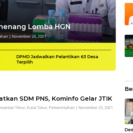
menang Lomba HGN
ahan
|
November 26, 2021
DPMD Jadwalkan Pelantikan 63 Desa
Terpilih
Be
atkan SDM PNS, Kominfo Gelar JTIK
imantan Timur
,
Kutai Timur
,
Pemerintahan
|
November 23, 2021
Ded