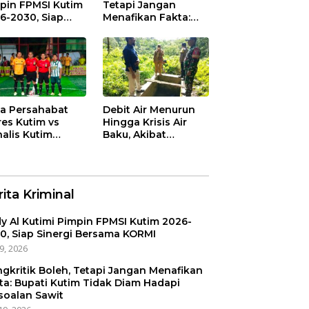
pin FPMSI Kutim
Tetapi Jangan
6-2030, Siap
Menafikan Fakta:
ergi Bersama
Bupati Kutim Tidak
RMI
Diam Hadapi
Persoalan Sawit
a Persahabat
Debit Air Menurun
res Kutim vs
Hingga Krisis Air
nalis Kutim
Baku, Akibat
akhir Imbang 1-1,
Perambahan Hutan
P Fauzan
Kaliorang
anto: Momentum
nyemarakkan
ita Kriminal
 ke-80
yangkara
y Al Kutimi Pimpin FPMSI Kutim 2026-
0, Siap Sinergi Bersama KORMI
29, 2026
gkritik Boleh, Tetapi Jangan Menafikan
ta: Bupati Kutim Tidak Diam Hadapi
soalan Sawit