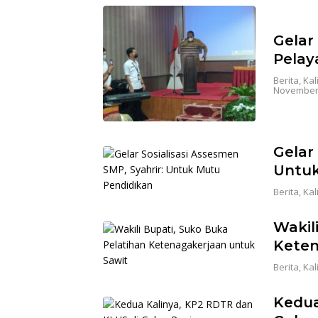
Gelar
Pelay
Berita
,
Kal
November 
Gelar
Untuk
Berita
,
Kal
Wakil
Keten
Berita
,
Kal
Kedua