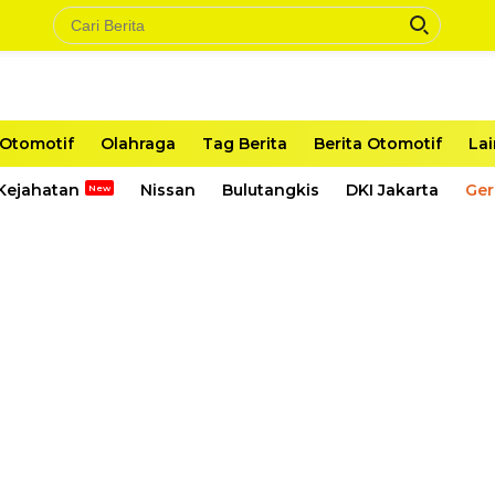
Otomotif
Olahraga
Tag Berita
Berita Otomotif
La
Kejahatan
Nissan
Bulutangkis
DKI Jakarta
Ger