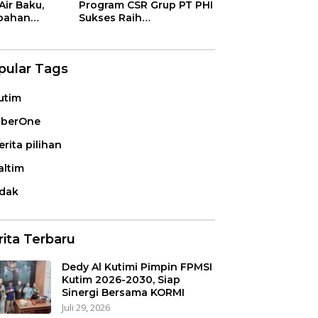
Air Baku,
Program CSR Grup PT PHI
bahan
Sukses Raih
ng
Penghargaan
Internasional
pular Tags
utim
iberOne
erita pilihan
altim
idak
rita Terbaru
Dedy Al Kutimi Pimpin FPMSI
Kutim 2026-2030, Siap
Sinergi Bersama KORMI
Juli 29, 2026