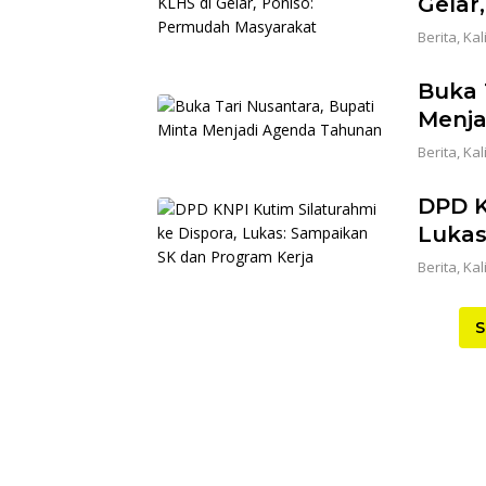
Gelar
Berita
,
Kal
Buka 
Menja
Berita
,
Kal
DPD K
Lukas
Berita
,
Kal
S