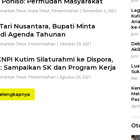
, Poniso: Permudah Masyarakat
Juni 
Lag
imantan Timur
,
Kutai Timur
,
Pemerintahan
|
November 2, 2021
Kut
Ari
Tari Nusantara, Bupati Minta
ke-
di Agenda Tahunan
Juni 
imantan Timur
,
Pemerintahan
|
Oktober 29, 2021
Deb
Aki
Juni 
NPI Kutim Silaturahmi ke Dispora,
Lua
: Sampaikan SK dan Program Kerja
Suk
imantan Timur
,
Pemerintahan
|
Agustus 20, 2021
Mei 
Kem
Mel
elengkapnya
Pas
April
Ot