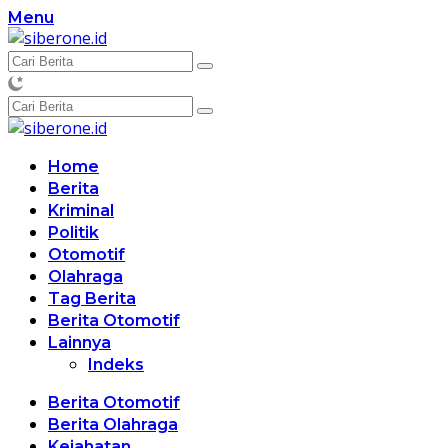
Langsung
Menu
ke
konten
Home
Berita
Kriminal
Politik
Otomotif
Olahraga
Tag Berita
Berita Otomotif
Lainnya
Indeks
Berita Otomotif
Berita Olahraga
Kejahatan