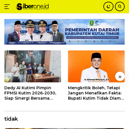
Langsung
ke
konten
«
»
Dedy Al Kutimi Pimpin
Mengkritik Boleh, Tetapi
FPMSI Kutim 2026-2030,
Jangan Menafikan Fakta:
Siap Sinergi Bersama
Bupati Kutim Tidak Diam
KORMI
Hadapi Persoalan Sawit
tidak