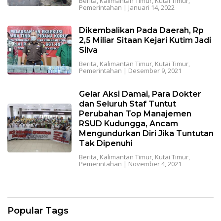
Berita
,
Kalimantan Timur
,
Kutai Timur
,
Pemerintahan
|
Januari 14, 2022
Dikembalikan Pada Daerah, Rp
2,5 Miliar Sitaan Kejari Kutim Jadi
Silva
Berita
,
Kalimantan Timur
,
Kutai Timur
,
Pemerintahan
|
Desember 9, 2021
Gelar Aksi Damai, Para Dokter
dan Seluruh Staf Tuntut
Perubahan Top Manajemen
RSUD Kudungga, Ancam
Mengundurkan Diri Jika Tuntutan
Tak Dipenuhi
Berita
,
Kalimantan Timur
,
Kutai Timur
,
Pemerintahan
|
November 4, 2021
Popular Tags