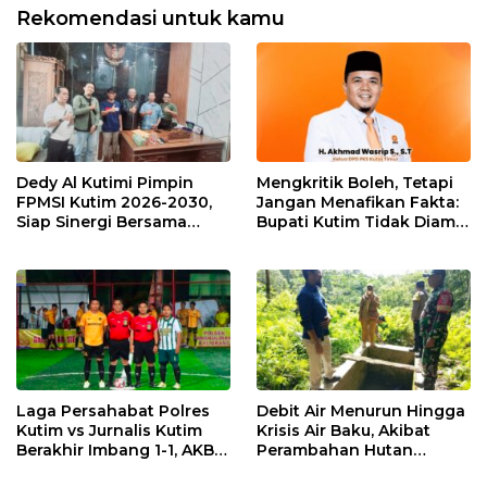
Rekomendasi untuk kamu
Dedy Al Kutimi Pimpin
Mengkritik Boleh, Tetapi
FPMSI Kutim 2026-2030,
Jangan Menafikan Fakta:
Siap Sinergi Bersama
Bupati Kutim Tidak Diam
KORMI
Hadapi Persoalan Sawit
Laga Persahabat Polres
Debit Air Menurun Hingga
Kutim vs Jurnalis Kutim
Krisis Air Baku, Akibat
Berakhir Imbang 1-1, AKBP
Perambahan Hutan
Fauzan Arianto:
Kaliorang