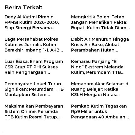
Berita Terkait
Dedy Al Kutimi Pimpin
Mengkritik Boleh, Tetapi
FPMSI Kutim 2026-2030,
Jangan Menafikan Fakta:
Siap Sinergi Bersama
Bupati Kutim Tidak Diam
KORMI
Hadapi Persoalan Sawit
Laga Persahabat Polres
Debit Air Menurun Hingga
Kutim vs Jurnalis Kutim
Krisis Air Baku, Akibat
Berakhir Imbang 1-1, AKBP
Perambahan Hutan
Fauzan Arianto:
Kaliorang
Momentum
Luar Biasa, Enam Program
Kemarau Panjang ‘’El
Menyemarakkan HUT ke-
CSR Grup PT PHI Sukses
Nino’’ Ekstrem Melanda
80 Bhayangkara
Raih Penghargaan
Kutim, Perumdam TTB
Internasional
Siaga Pasokan Air Bersih
Pembayaran Loket Turun
Menanam Akar Selamat di
Signifikan: Perumdam TTB
Ruang Belajar: Ketika
Mantapkan Sistem
K3LH Menjadi Nafas
Pembayaran Digitalisasi
Kurikulum dan Laku
Praktik Siswa
Maksimalkan Pembayaran
Pemkab Kutim Tegaskan
Sistem Online, Perumda
Rp9 Miliar untuk
TTB Kutim Resmi Tutup
Pengadaan 40 Ambulans,
Loket Offline Mulai 4 Mei
Isu di Media Sosial Tidak
2026
Sesuai Fakta