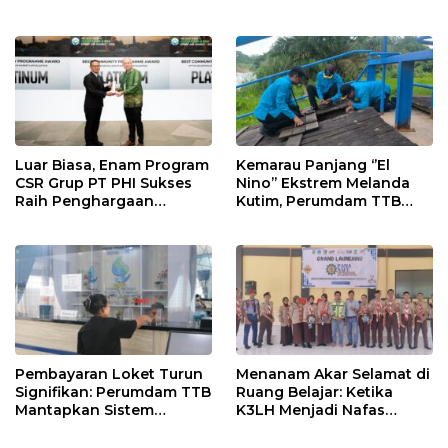
Fauzan Arianto:
Kaliorang
Momentum
Menyemarakkan HUT ke-
80 Bhayangkara
Luar Biasa, Enam Program
Kemarau Panjang ‘’El
CSR Grup PT PHI Sukses
Nino’’ Ekstrem Melanda
Raih Penghargaan
Kutim, Perumdam TTB
Internasional
Siaga Pasokan Air Bersih
Pembayaran Loket Turun
Menanam Akar Selamat di
Signifikan: Perumdam TTB
Ruang Belajar: Ketika
Mantapkan Sistem
K3LH Menjadi Nafas
Pembayaran Digitalisasi
Kurikulum dan Laku
Praktik Siswa