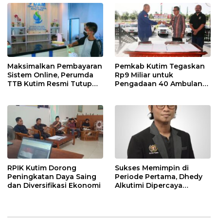
Maksimalkan Pembayaran
Pemkab Kutim Tegaskan
Sistem Online, Perumda
Rp9 Miliar untuk
TTB Kutim Resmi Tutup
Pengadaan 40 Ambulans,
Loket Offline Mulai 4 Mei
Isu di Media Sosial Tidak
2026
Sesuai Fakta
RPIK Kutim Dorong
Sukses Memimpin di
Peningkatan Daya Saing
Periode Pertama, Dhedy
dan Diversifikasi Ekonomi
Alkutimi Dipercaya
Kembali Nahkodai SMSI
Kutim 2025-2028