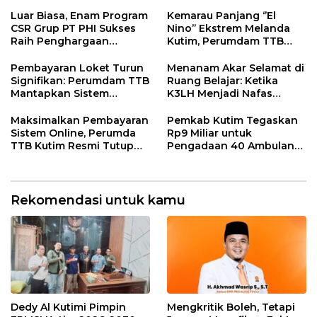
Fauzan Arianto:
Kaliorang
Momentum
Luar Biasa, Enam Program
Kemarau Panjang ‘’El
Menyemarakkan HUT ke-
CSR Grup PT PHI Sukses
Nino’’ Ekstrem Melanda
80 Bhayangkara
Raih Penghargaan
Kutim, Perumdam TTB
Internasional
Siaga Pasokan Air Bersih
Pembayaran Loket Turun
Menanam Akar Selamat di
Signifikan: Perumdam TTB
Ruang Belajar: Ketika
Mantapkan Sistem
K3LH Menjadi Nafas
Pembayaran Digitalisasi
Kurikulum dan Laku
Praktik Siswa
Maksimalkan Pembayaran
Pemkab Kutim Tegaskan
Sistem Online, Perumda
Rp9 Miliar untuk
TTB Kutim Resmi Tutup
Pengadaan 40 Ambulans,
Loket Offline Mulai 4 Mei
Isu di Media Sosial Tidak
2026
Sesuai Fakta
Rekomendasi untuk kamu
Dedy Al Kutimi Pimpin
Mengkritik Boleh, Tetapi