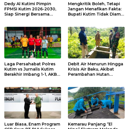
Dedy Al Kutimi Pimpin
Mengkritik Boleh, Tetapi
FPMSI Kutim 2026-2030,
Jangan Menafikan Fakta:
Siap Sinergi Bersama
Bupati Kutim Tidak Diam
KORMI
Hadapi Persoalan Sawit
Laga Persahabat Polres
Debit Air Menurun Hingga
Kutim vs Jurnalis Kutim
Krisis Air Baku, Akibat
Berakhir Imbang 1-1, AKBP
Perambahan Hutan
Fauzan Arianto:
Kaliorang
Momentum
Menyemarakkan HUT ke-
80 Bhayangkara
Luar Biasa, Enam Program
Kemarau Panjang ‘’El