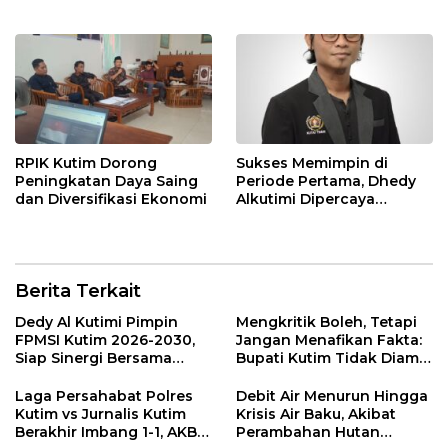
Loket Offline Mulai 4 Mei
Isu di Media Sosial Tidak
2026
Sesuai Fakta
RPIK Kutim Dorong
Sukses Memimpin di
Peningkatan Daya Saing
Periode Pertama, Dhedy
dan Diversifikasi Ekonomi
Alkutimi Dipercaya
Kembali Nahkodai SMSI
Kutim 2025-2028
Berita Terkait
Dedy Al Kutimi Pimpin
Mengkritik Boleh, Tetapi
FPMSI Kutim 2026-2030,
Jangan Menafikan Fakta:
Siap Sinergi Bersama
Bupati Kutim Tidak Diam
KORMI
Hadapi Persoalan Sawit
Laga Persahabat Polres
Debit Air Menurun Hingga
Kutim vs Jurnalis Kutim
Krisis Air Baku, Akibat
Berakhir Imbang 1-1, AKBP
Perambahan Hutan