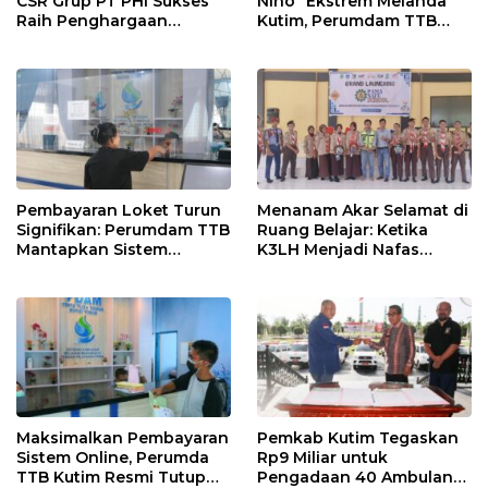
CSR Grup PT PHI Sukses
Nino’’ Ekstrem Melanda
Raih Penghargaan
Kutim, Perumdam TTB
Internasional
Siaga Pasokan Air Bersih
Pembayaran Loket Turun
Menanam Akar Selamat di
Signifikan: Perumdam TTB
Ruang Belajar: Ketika
Mantapkan Sistem
K3LH Menjadi Nafas
Pembayaran Digitalisasi
Kurikulum dan Laku
Praktik Siswa
Maksimalkan Pembayaran
Pemkab Kutim Tegaskan
Sistem Online, Perumda
Rp9 Miliar untuk
TTB Kutim Resmi Tutup
Pengadaan 40 Ambulans,