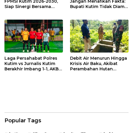
FPMSI Kutim 2026-2030,
Jangan Menafikan Fakta:
Siap Sinergi Bersama
Bupati Kutim Tidak Diam
KORMI
Hadapi Persoalan Sawit
Laga Persahabat Polres
Debit Air Menurun Hingga
Kutim vs Jurnalis Kutim
Krisis Air Baku, Akibat
Berakhir Imbang 1-1, AKBP
Perambahan Hutan
Fauzan Arianto:
Kaliorang
Momentum
Menyemarakkan HUT ke-
80 Bhayangkara
Popular Tags