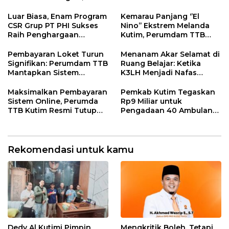
Fauzan Arianto:
Kaliorang
Momentum
Luar Biasa, Enam Program
Kemarau Panjang ‘’El
Menyemarakkan HUT ke-
CSR Grup PT PHI Sukses
Nino’’ Ekstrem Melanda
80 Bhayangkara
Raih Penghargaan
Kutim, Perumdam TTB
Internasional
Siaga Pasokan Air Bersih
Pembayaran Loket Turun
Menanam Akar Selamat di
Signifikan: Perumdam TTB
Ruang Belajar: Ketika
Mantapkan Sistem
K3LH Menjadi Nafas
Pembayaran Digitalisasi
Kurikulum dan Laku
Praktik Siswa
Maksimalkan Pembayaran
Pemkab Kutim Tegaskan
Sistem Online, Perumda
Rp9 Miliar untuk
TTB Kutim Resmi Tutup
Pengadaan 40 Ambulans,
Loket Offline Mulai 4 Mei
Isu di Media Sosial Tidak
2026
Sesuai Fakta
Rekomendasi untuk kamu
Dedy Al Kutimi Pimpin
Mengkritik Boleh, Tetapi