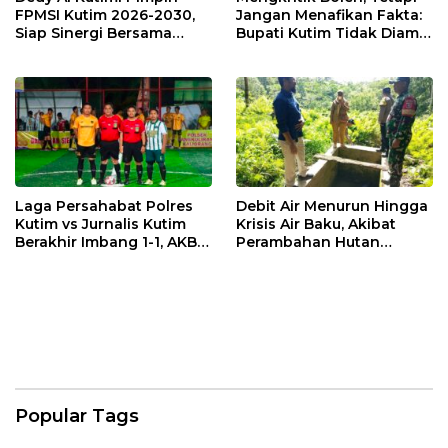
FPMSI Kutim 2026-2030,
Jangan Menafikan Fakta:
Siap Sinergi Bersama
Bupati Kutim Tidak Diam
KORMI
Hadapi Persoalan Sawit
Laga Persahabat Polres
Debit Air Menurun Hingga
Kutim vs Jurnalis Kutim
Krisis Air Baku, Akibat
Berakhir Imbang 1-1, AKBP
Perambahan Hutan
Fauzan Arianto:
Kaliorang
Momentum
Menyemarakkan HUT ke-
80 Bhayangkara
Popular Tags