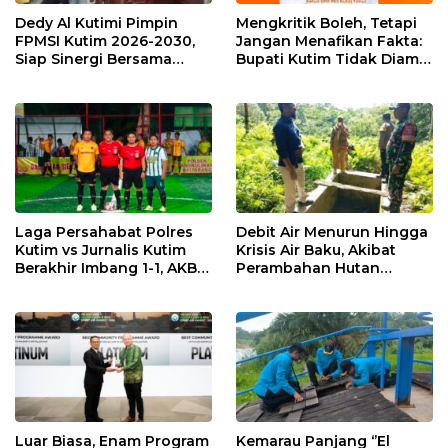
Dedy Al Kutimi Pimpin
Mengkritik Boleh, Tetapi
FPMSI Kutim 2026-2030,
Jangan Menafikan Fakta:
Siap Sinergi Bersama
Bupati Kutim Tidak Diam
KORMI
Hadapi Persoalan Sawit
Laga Persahabat Polres
Debit Air Menurun Hingga
Kutim vs Jurnalis Kutim
Krisis Air Baku, Akibat
Berakhir Imbang 1-1, AKBP
Perambahan Hutan
Fauzan Arianto:
Kaliorang
Momentum
Menyemarakkan HUT ke-
80 Bhayangkara
Luar Biasa, Enam Program
Kemarau Panjang ‘’El