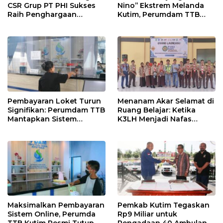
CSR Grup PT PHI Sukses
Nino’’ Ekstrem Melanda
Raih Penghargaan
Kutim, Perumdam TTB
Internasional
Siaga Pasokan Air Bersih
Pembayaran Loket Turun
Menanam Akar Selamat di
Signifikan: Perumdam TTB
Ruang Belajar: Ketika
Mantapkan Sistem
K3LH Menjadi Nafas
Pembayaran Digitalisasi
Kurikulum dan Laku
Praktik Siswa
Maksimalkan Pembayaran
Pemkab Kutim Tegaskan
Sistem Online, Perumda
Rp9 Miliar untuk
TTB Kutim Resmi Tutup
Pengadaan 40 Ambulans,