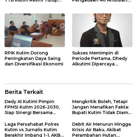
Loket Offline Mulai 4 Mei
Isu di Media Sosial Tidak
2026
Sesuai Fakta
RPIK Kutim Dorong
Sukses Memimpin di
Peningkatan Daya Saing
Periode Pertama, Dhedy
dan Diversifikasi Ekonomi
Alkutimi Dipercaya
Kembali Nahkodai SMSI
Kutim 2025-2028
Berita Terkait
Dedy Al Kutimi Pimpin
Mengkritik Boleh, Tetapi
FPMSI Kutim 2026-2030,
Jangan Menafikan Fakta:
Siap Sinergi Bersama
Bupati Kutim Tidak Diam
KORMI
Hadapi Persoalan Sawit
Laga Persahabat Polres
Debit Air Menurun Hingga
Kutim vs Jurnalis Kutim
Krisis Air Baku, Akibat
Berakhir Imbang 1-1, AKBP
Perambahan Hutan