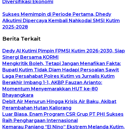
Diversifikasi Ekonomi
Sukses Memimpin di Periode Pertama, Dhedy
Alkutimi Dipercaya Kembali Nahkodai SMSI Kutim
2025-2028
Berita Terkait
Dedy Al Kutimi Pimpin FPMSI Kutim 2026-2030, Siap
Sinergi Bersama KORMI
Mengkritik Boleh, Tetapi Jangan Menafikan Fakta:
Bupati Kutim Tidak Diam Hadapi Persoalan Sawit
Laga Persahabat Polres Kutim vs Jurnalis Kutim
Berakhir Imbang 1-1, AKBP Fauzan Arianto:
Momentum Menyemarakkan HUT ke-80
Bhayangkara
Debit Air Menurun Hingga Krisis Air Baku, Akibat
Perambahan Hutan Kaliorang
Luar Biasa, Enam Program CSR Grup PT PHI Sukses
Raih Penghargaan Internasional
Kemarau Panjang ‘’El Nino’’ Ekstrem Melanda Kutim,