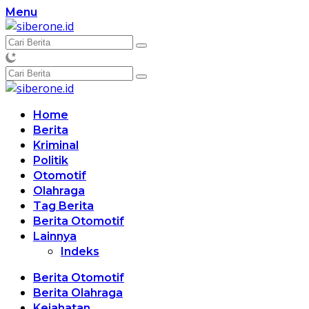
Langsung
Menu
ke
konten
Home
Berita
Kriminal
Politik
Otomotif
Olahraga
Tag Berita
Berita Otomotif
Lainnya
Indeks
Berita Otomotif
Berita Olahraga
Kejahatan