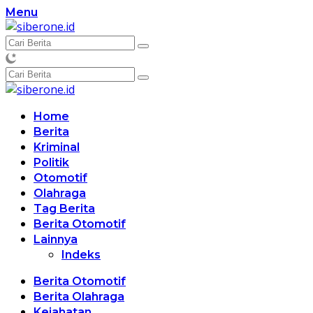
Langsung
Menu
ke
konten
Home
Berita
Kriminal
Politik
Otomotif
Olahraga
Tag Berita
Berita Otomotif
Lainnya
Indeks
Berita Otomotif
Berita Olahraga
Kejahatan