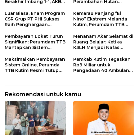
Berakhir Imbang 1-1, AKBP
Perambahan Hutan
Fauzan Arianto:
Kaliorang
Momentum
Luar Biasa, Enam Program
Kemarau Panjang ‘’El
Menyemarakkan HUT ke-
CSR Grup PT PHI Sukses
Nino’’ Ekstrem Melanda
80 Bhayangkara
Raih Penghargaan
Kutim, Perumdam TTB
Internasional
Siaga Pasokan Air Bersih
Pembayaran Loket Turun
Menanam Akar Selamat di
Signifikan: Perumdam TTB
Ruang Belajar: Ketika
Mantapkan Sistem
K3LH Menjadi Nafas
Pembayaran Digitalisasi
Kurikulum dan Laku
Praktik Siswa
Maksimalkan Pembayaran
Pemkab Kutim Tegaskan
Sistem Online, Perumda
Rp9 Miliar untuk
TTB Kutim Resmi Tutup
Pengadaan 40 Ambulans,
Loket Offline Mulai 4 Mei
Isu di Media Sosial Tidak
2026
Sesuai Fakta
Rekomendasi untuk kamu