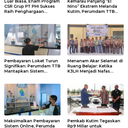
Luar Biasa, Enam Program
Kemarau Panjang ‘’El
CSR Grup PT PHI Sukses
Nino’’ Ekstrem Melanda
Raih Penghargaan
Kutim, Perumdam TTB
Internasional
Siaga Pasokan Air Bersih
Pembayaran Loket Turun
Menanam Akar Selamat di
Signifikan: Perumdam TTB
Ruang Belajar: Ketika
Mantapkan Sistem
K3LH Menjadi Nafas
Pembayaran Digitalisasi
Kurikulum dan Laku
Praktik Siswa
Maksimalkan Pembayaran
Pemkab Kutim Tegaskan
Sistem Online, Perumda
Rp9 Miliar untuk