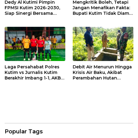
Dedy Al Kutimi Pimpin
Mengkritik Boleh, Tetapi
FPMSI Kutim 2026-2030,
Jangan Menafikan Fakta:
Siap Sinergi Bersama
Bupati Kutim Tidak Diam
KORMI
Hadapi Persoalan Sawit
Laga Persahabat Polres
Debit Air Menurun Hingga
Kutim vs Jurnalis Kutim
Krisis Air Baku, Akibat
Berakhir Imbang 1-1, AKBP
Perambahan Hutan
Fauzan Arianto:
Kaliorang
Momentum
Menyemarakkan HUT ke-
80 Bhayangkara
Popular Tags