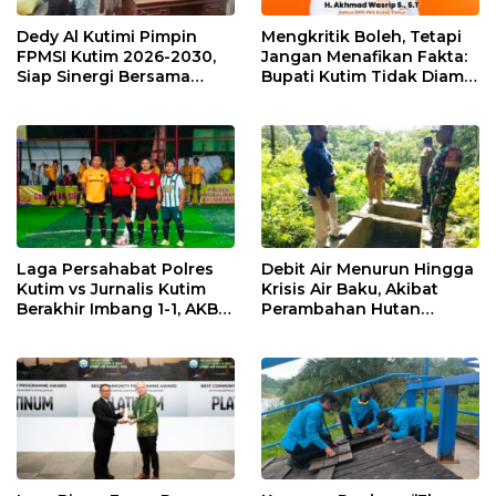
Dedy Al Kutimi Pimpin
Mengkritik Boleh, Tetapi
FPMSI Kutim 2026-2030,
Jangan Menafikan Fakta:
Siap Sinergi Bersama
Bupati Kutim Tidak Diam
KORMI
Hadapi Persoalan Sawit
Laga Persahabat Polres
Debit Air Menurun Hingga
Kutim vs Jurnalis Kutim
Krisis Air Baku, Akibat
Berakhir Imbang 1-1, AKBP
Perambahan Hutan
Fauzan Arianto:
Kaliorang
Momentum
Menyemarakkan HUT ke-
80 Bhayangkara