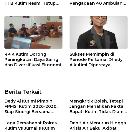
TTB Kutim Resmi Tutup
Pengadaan 40 Ambulans,
Loket Offline Mulai 4 Mei
Isu di Media Sosial Tidak
2026
Sesuai Fakta
RPIK Kutim Dorong
Sukses Memimpin di
Peningkatan Daya Saing
Periode Pertama, Dhedy
dan Diversifikasi Ekonomi
Alkutimi Dipercaya
Kembali Nahkodai SMSI
Kutim 2025-2028
Berita Terkait
Dedy Al Kutimi Pimpin
Mengkritik Boleh, Tetapi
FPMSI Kutim 2026-2030,
Jangan Menafikan Fakta:
Siap Sinergi Bersama
Bupati Kutim Tidak Diam
KORMI
Hadapi Persoalan Sawit
Laga Persahabat Polres
Debit Air Menurun Hingga
Kutim vs Jurnalis Kutim
Krisis Air Baku, Akibat