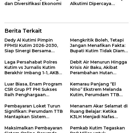
dan Diversifikasi Ekonomi
Alkutimi Dipercaya
Kembali Nahkodai SMSI
Kutim 2025-2028
Berita Terkait
Dedy Al Kutimi Pimpin
Mengkritik Boleh, Tetapi
FPMSI Kutim 2026-2030,
Jangan Menafikan Fakta:
Siap Sinergi Bersama
Bupati Kutim Tidak Diam
KORMI
Hadapi Persoalan Sawit
Laga Persahabat Polres
Debit Air Menurun Hingga
Kutim vs Jurnalis Kutim
Krisis Air Baku, Akibat
Berakhir Imbang 1-1, AKBP
Perambahan Hutan
Fauzan Arianto:
Kaliorang
Momentum
Luar Biasa, Enam Program
Kemarau Panjang ‘’El
Menyemarakkan HUT ke-
CSR Grup PT PHI Sukses
Nino’’ Ekstrem Melanda
80 Bhayangkara
Raih Penghargaan
Kutim, Perumdam TTB
Internasional
Siaga Pasokan Air Bersih
Pembayaran Loket Turun
Menanam Akar Selamat di
Signifikan: Perumdam TTB
Ruang Belajar: Ketika
Mantapkan Sistem
K3LH Menjadi Nafas
Pembayaran Digitalisasi
Kurikulum dan Laku
Praktik Siswa
Maksimalkan Pembayaran
Pemkab Kutim Tegaskan