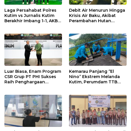
Laga Persahabat Polres
Debit Air Menurun Hingga
Kutim vs Jurnalis Kutim
Krisis Air Baku, Akibat
Berakhir Imbang 1-1, AKBP
Perambahan Hutan
Fauzan Arianto:
Kaliorang
Momentum
Menyemarakkan HUT ke-
80 Bhayangkara
Luar Biasa, Enam Program
Kemarau Panjang ‘’El
CSR Grup PT PHI Sukses
Nino’’ Ekstrem Melanda
Raih Penghargaan
Kutim, Perumdam TTB
Internasional
Siaga Pasokan Air Bersih