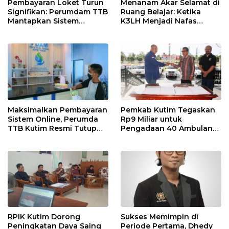
Pembayaran Loket Turun
Menanam Akar Selamat di
Signifikan: Perumdam TTB
Ruang Belajar: Ketika
Mantapkan Sistem
K3LH Menjadi Nafas
Pembayaran Digitalisasi
Kurikulum dan Laku
Praktik Siswa
Maksimalkan Pembayaran
Pemkab Kutim Tegaskan
Sistem Online, Perumda
Rp9 Miliar untuk
TTB Kutim Resmi Tutup
Pengadaan 40 Ambulans,
Loket Offline Mulai 4 Mei
Isu di Media Sosial Tidak
2026
Sesuai Fakta
RPIK Kutim Dorong
Sukses Memimpin di
Peningkatan Daya Saing
Periode Pertama, Dhedy