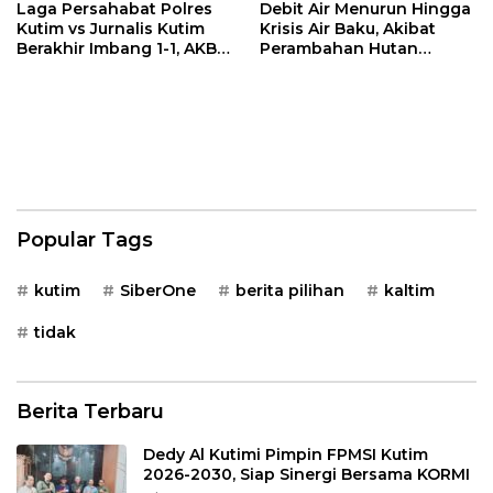
Laga Persahabat Polres
Debit Air Menurun Hingga
Kutim vs Jurnalis Kutim
Krisis Air Baku, Akibat
Berakhir Imbang 1-1, AKBP
Perambahan Hutan
Fauzan Arianto:
Kaliorang
Momentum
Menyemarakkan HUT ke-
80 Bhayangkara
Popular Tags
kutim
SiberOne
berita pilihan
kaltim
tidak
Berita Terbaru
Dedy Al Kutimi Pimpin FPMSI Kutim
2026-2030, Siap Sinergi Bersama KORMI