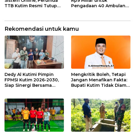
Sistem Online, Perumda
Rp9 Miliar untuk
TTB Kutim Resmi Tutup
Pengadaan 40 Ambulans,
Loket Offline Mulai 4 Mei
Isu di Media Sosial Tidak
2026
Sesuai Fakta
Rekomendasi untuk kamu
Dedy Al Kutimi Pimpin
Mengkritik Boleh, Tetapi
FPMSI Kutim 2026-2030,
Jangan Menafikan Fakta:
Siap Sinergi Bersama
Bupati Kutim Tidak Diam
KORMI
Hadapi Persoalan Sawit