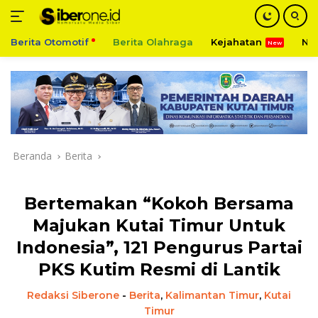
Berita Otomotif
Berita Olahraga
Kejahatan
Ni
Langsung
ke
konten
Beranda
Berita
Bertemakan “Kokoh Bersama
Majukan Kutai Timur Untuk
Indonesia”, 121 Pengurus Partai
PKS Kutim Resmi di Lantik
Redaksi Siberone
-
Berita
,
Kalimantan Timur
,
Kutai
Timur