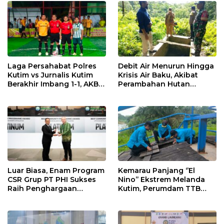
Laga Persahabat Polres
Debit Air Menurun Hingga
Kutim vs Jurnalis Kutim
Krisis Air Baku, Akibat
Berakhir Imbang 1-1, AKBP
Perambahan Hutan
Fauzan Arianto:
Kaliorang
Momentum
Menyemarakkan HUT ke-
80 Bhayangkara
Luar Biasa, Enam Program
Kemarau Panjang ‘’El
CSR Grup PT PHI Sukses
Nino’’ Ekstrem Melanda
Raih Penghargaan
Kutim, Perumdam TTB
Internasional
Siaga Pasokan Air Bersih