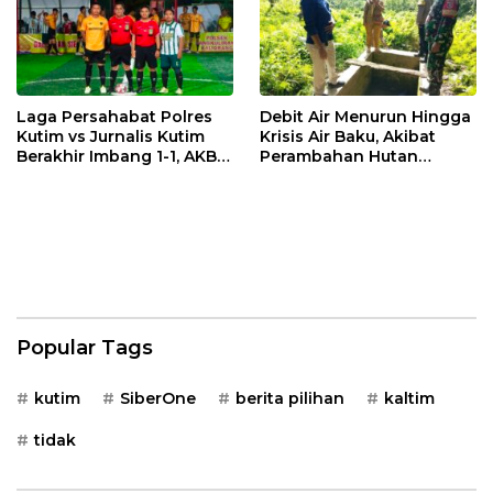
Laga Persahabat Polres
Debit Air Menurun Hingga
Kutim vs Jurnalis Kutim
Krisis Air Baku, Akibat
Berakhir Imbang 1-1, AKBP
Perambahan Hutan
Fauzan Arianto:
Kaliorang
Momentum
Menyemarakkan HUT ke-
80 Bhayangkara
Popular Tags
kutim
SiberOne
berita pilihan
kaltim
tidak