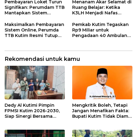
Pembayaran Loket Turun
Menanam Akar Selamat di
Signifikan: Perumdam TTB
Ruang Belajar: Ketika
Mantapkan Sistem
K3LH Menjadi Nafas
Pembayaran Digitalisasi
Kurikulum dan Laku
Praktik Siswa
Maksimalkan Pembayaran
Pemkab Kutim Tegaskan
Sistem Online, Perumda
Rp9 Miliar untuk
TTB Kutim Resmi Tutup
Pengadaan 40 Ambulans,
Loket Offline Mulai 4 Mei
Isu di Media Sosial Tidak
2026
Sesuai Fakta
Rekomendasi untuk kamu
Dedy Al Kutimi Pimpin
Mengkritik Boleh, Tetapi
FPMSI Kutim 2026-2030,
Jangan Menafikan Fakta:
Siap Sinergi Bersama
Bupati Kutim Tidak Diam
KORMI
Hadapi Persoalan Sawit