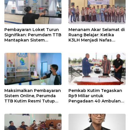
Pembayaran Loket Turun
Menanam Akar Selamat di
Signifikan: Perumdam TTB
Ruang Belajar: Ketika
Mantapkan Sistem
K3LH Menjadi Nafas
Pembayaran Digitalisasi
Kurikulum dan Laku
Praktik Siswa
Maksimalkan Pembayaran
Pemkab Kutim Tegaskan
Sistem Online, Perumda
Rp9 Miliar untuk
TTB Kutim Resmi Tutup
Pengadaan 40 Ambulans,
Loket Offline Mulai 4 Mei
Isu di Media Sosial Tidak
2026
Sesuai Fakta