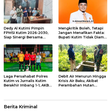
Dedy Al Kutimi Pimpin
Mengkritik Boleh, Tetapi
FPMSI Kutim 2026-2030,
Jangan Menafikan Fakta:
Siap Sinergi Bersama
Bupati Kutim Tidak Diam
KORMI
Hadapi Persoalan Sawit
Laga Persahabat Polres
Debit Air Menurun Hingga
Kutim vs Jurnalis Kutim
Krisis Air Baku, Akibat
Berakhir Imbang 1-1, AKBP
Perambahan Hutan
Fauzan Arianto:
Kaliorang
Momentum
Menyemarakkan HUT ke-
80 Bhayangkara
Berita Kriminal