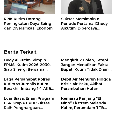
RPIK Kutim Dorong
Sukses Memimpin di
Peningkatan Daya Saing
Periode Pertama, Dhedy
dan Diversifikasi Ekonomi
Alkutimi Dipercaya
Kembali Nahkodai SMSI
Kutim 2025-2028
Berita Terkait
Dedy Al Kutimi Pimpin
Mengkritik Boleh, Tetapi
FPMSI Kutim 2026-2030,
Jangan Menafikan Fakta:
Siap Sinergi Bersama
Bupati Kutim Tidak Diam
KORMI
Hadapi Persoalan Sawit
Laga Persahabat Polres
Debit Air Menurun Hingga
Kutim vs Jurnalis Kutim
Krisis Air Baku, Akibat
Berakhir Imbang 1-1, AKBP
Perambahan Hutan
Fauzan Arianto:
Kaliorang
Momentum
Luar Biasa, Enam Program
Kemarau Panjang ‘’El
Menyemarakkan HUT ke-
CSR Grup PT PHI Sukses
Nino’’ Ekstrem Melanda
80 Bhayangkara
Raih Penghargaan
Kutim, Perumdam TTB
Internasional
Siaga Pasokan Air Bersih