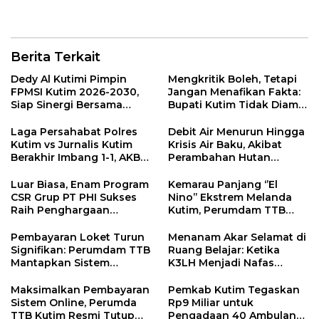
Kembali Nahkodai SMSI
Kutim 2025-2028
Berita Terkait
Dedy Al Kutimi Pimpin
Mengkritik Boleh, Tetapi
FPMSI Kutim 2026-2030,
Jangan Menafikan Fakta:
Siap Sinergi Bersama
Bupati Kutim Tidak Diam
KORMI
Hadapi Persoalan Sawit
Laga Persahabat Polres
Debit Air Menurun Hingga
Kutim vs Jurnalis Kutim
Krisis Air Baku, Akibat
Berakhir Imbang 1-1, AKBP
Perambahan Hutan
Fauzan Arianto:
Kaliorang
Momentum
Luar Biasa, Enam Program
Kemarau Panjang ‘’El
Menyemarakkan HUT ke-
CSR Grup PT PHI Sukses
Nino’’ Ekstrem Melanda
80 Bhayangkara
Raih Penghargaan
Kutim, Perumdam TTB
Internasional
Siaga Pasokan Air Bersih
Pembayaran Loket Turun
Menanam Akar Selamat di
Signifikan: Perumdam TTB
Ruang Belajar: Ketika
Mantapkan Sistem
K3LH Menjadi Nafas
Pembayaran Digitalisasi
Kurikulum dan Laku
Praktik Siswa
Maksimalkan Pembayaran
Pemkab Kutim Tegaskan
Sistem Online, Perumda
Rp9 Miliar untuk
TTB Kutim Resmi Tutup
Pengadaan 40 Ambulans,