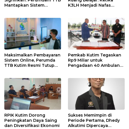
Mantapkan Sistem
K3LH Menjadi Nafas
Pembayaran Digitalisasi
Kurikulum dan Laku
Praktik Siswa
Maksimalkan Pembayaran
Pemkab Kutim Tegaskan
Sistem Online, Perumda
Rp9 Miliar untuk
TTB Kutim Resmi Tutup
Pengadaan 40 Ambulans,
Loket Offline Mulai 4 Mei
Isu di Media Sosial Tidak
2026
Sesuai Fakta
RPIK Kutim Dorong
Sukses Memimpin di
Peningkatan Daya Saing
Periode Pertama, Dhedy
dan Diversifikasi Ekonomi
Alkutimi Dipercaya