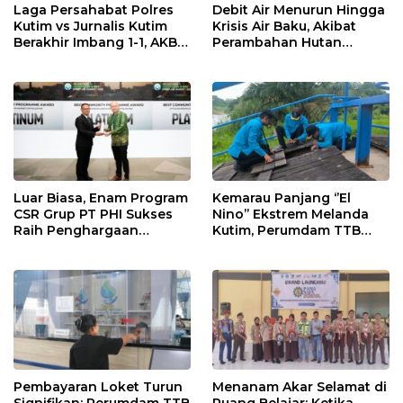
Laga Persahabat Polres
Debit Air Menurun Hingga
Kutim vs Jurnalis Kutim
Krisis Air Baku, Akibat
Berakhir Imbang 1-1, AKBP
Perambahan Hutan
Fauzan Arianto:
Kaliorang
Momentum
Menyemarakkan HUT ke-
80 Bhayangkara
Luar Biasa, Enam Program
Kemarau Panjang ‘’El
CSR Grup PT PHI Sukses
Nino’’ Ekstrem Melanda
Raih Penghargaan
Kutim, Perumdam TTB
Internasional
Siaga Pasokan Air Bersih
Pembayaran Loket Turun
Menanam Akar Selamat di
Signifikan: Perumdam TTB
Ruang Belajar: Ketika