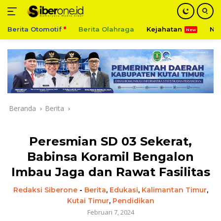
Berita Otomotif
Berita Olahraga
Kejahatan
Ni
Langsung
ke
konten
Beranda
Berita
Peresmian SD 03 Sekerat,
Babinsa Koramil Bengalon
Imbau Jaga dan Rawat Fasilitas
Redaksi Siberone
-
Berita
,
Edukasi
,
Kalimantan Timur
,
Kutai Timur
,
Pendidikan
Februari 7, 2024