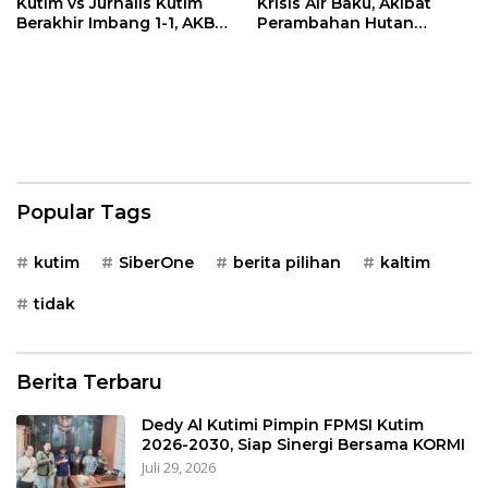
Kutim vs Jurnalis Kutim
Krisis Air Baku, Akibat
Berakhir Imbang 1-1, AKBP
Perambahan Hutan
Fauzan Arianto:
Kaliorang
Momentum
Menyemarakkan HUT ke-
80 Bhayangkara
Popular Tags
kutim
SiberOne
berita pilihan
kaltim
tidak
Berita Terbaru
Dedy Al Kutimi Pimpin FPMSI Kutim
2026-2030, Siap Sinergi Bersama KORMI
Juli 29, 2026