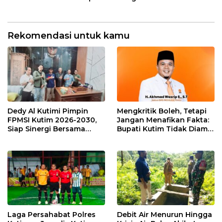
Loket Offline Mulai 4 Mei
Isu di Media Sosial Tidak
2026
Sesuai Fakta
Rekomendasi untuk kamu
Dedy Al Kutimi Pimpin
Mengkritik Boleh, Tetapi
FPMSI Kutim 2026-2030,
Jangan Menafikan Fakta:
Siap Sinergi Bersama
Bupati Kutim Tidak Diam
KORMI
Hadapi Persoalan Sawit
Laga Persahabat Polres
Debit Air Menurun Hingga