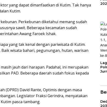
202
tor yang dapat dimanfaatkan di Kutim. Tak hanya
Sin
alan Kutim.
KO
perkebunan. Perkebunan diketahui memang sudah
hususnya sawit. Beberapa kecamatan sudah
erintahan Awang Faroek Ishak.
iapa yang tak kenal dengan pariwisata di Kutim.
m. Baik wisata bahari, pegunungan, hutan, warisan
Lag
 masih jauh dari harapan. Padahal, ini merupakan
Pol
Jur
asilkan PAD. Beberapa daerah sudah fokus kepada
Ber
AKB
Ari
Me
ah (DPRD) David Rante, Optimis dengan masa
Ber
HUT
mbangan. Legislator Fraksi Gerindra, menyatakan
Bha
n Kutim pasca tambang.
Ded
203