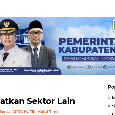
Po
k
atkan Sektor Lain
S
Berita
,
DPRD KUTIM
,
Kutai Timur
b