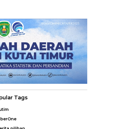
pular Tags
utim
iberOne
erita pilihan