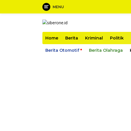
MENU
Langsung
ke
konten
Home
Berita
Kriminal
Politik
Berita Otomotif
Berita Olahraga