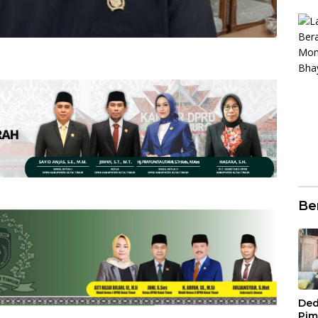
Be
Ded
Pim