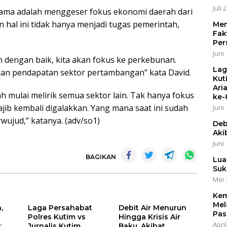
Juli 
ama adalah menggeser fokus ekonomi daerah dari
 hal ini tidak hanya menjadi tugas pemerintah,
Men
Fak
Per
Juni 
dengan baik, kita akan fokus ke perkebunan.
Lag
ikan pendapatan sektor pertambangan” kata David.
Kut
Ari
h mulai melirik semua sektor lain. Tak hanya fokus
ke-
wajib kembali digalakkan. Yang mana saat ini sudah
Juni 
erwujud,” katanya. (adv/so1)
Deb
Aki
Juni 
BAGIKAN
Lua
Suk
Mei 
Kem
Mel
,
Laga Persahabat
Debit Air Menurun
Pas
Polres Kutim vs
Hingga Krisis Air
April
:
Jurnalis Kutim
Baku, Akibat