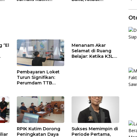
dak
Berakhir Imbang 1-1,
Perambahan Hutan
AKBP Fauzan
Kaliorang
Arianto: Momentum
Ot
Menyemarakkan
HUT ke-80
Bhayangkara
‘’El
Menanam Akar
Selamat di Ruang
Belajar: Ketika K3LH
Menjadi Nafas
ir
Kurikulum dan Laku
Pembayaran Loket
Praktik Siswa
Turun Signifikan:
Perumdam TTB
Mantapkan Sistem
Pembayaran
Digitalisasi
RPIK Kutim Dorong
Sukses Memimpin di
liar
Peningkatan Daya
Periode Pertama,