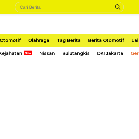
Otomotif
Olahraga
Tag Berita
Berita Otomotif
La
Kejahatan
Nissan
Bulutangkis
DKI Jakarta
Ger