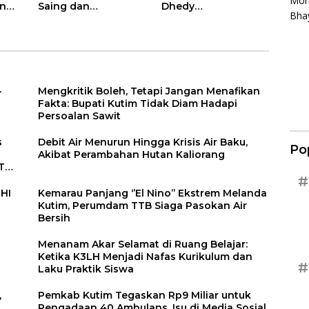
an
Saing dan
Dhedy
 di
Diversifikasi
Alkutimi Dipercaya
ak
Ekonomi
Kembali Nahkodai
SMSI Kutim 2025-
2028
-
Mengkritik Boleh, Tetapi Jangan Menafikan
Fakta: Bupati Kutim Tidak Diam Hadapi
Persoalan Sawit
s
Debit Air Menurun Hingga Krisis Air Baku,
Po
Akibat Perambahan Hutan Kaliorang
T
#
PHI
Kemarau Panjang ‘’El Nino’’ Ekstrem Melanda
Kutim, Perumdam TTB Siaga Pasokan Air
Bersih
Menanam Akar Selamat di Ruang Belajar:
Ketika K3LH Menjadi Nafas Kurikulum dan
#
Laku Praktik Siswa
,
Pemkab Kutim Tegaskan Rp9 Miliar untuk
Pengadaan 40 Ambulans, Isu di Media Sosial