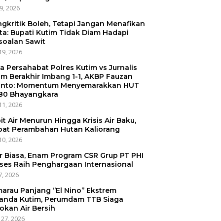
29, 2026
gkritik Boleh, Tetapi Jangan Menafikan
ta: Bupati Kutim Tidak Diam Hadapi
soalan Sawit
19, 2026
a Persahabat Polres Kutim vs Jurnalis
im Berakhir Imbang 1-1, AKBP Fauzan
anto: Momentum Menyemarakkan HUT
80 Bhayangkara
11, 2026
it Air Menurun Hingga Krisis Air Baku,
bat Perambahan Hutan Kaliorang
10, 2026
r Biasa, Enam Program CSR Grup PT PHI
ses Raih Penghargaan Internasional
7, 2026
arau Panjang ‘’El Nino’’ Ekstrem
anda Kutim, Perumdam TTB Siaga
okan Air Bersih
 27, 2026