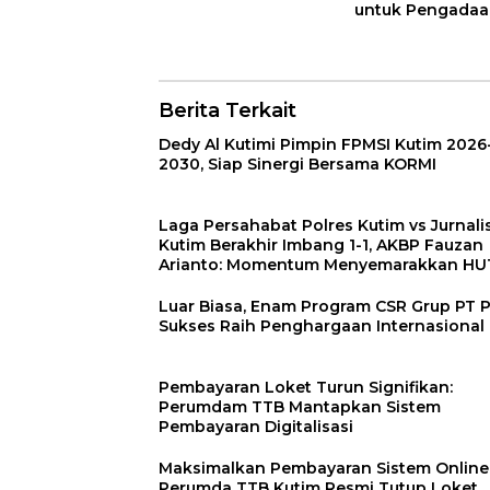
untuk Pengada
40 Ambulans, Isu
Media Sosial Tid
Sesuai Fakta
Berita Terkait
Dedy Al Kutimi Pimpin FPMSI Kutim 2026
2030, Siap Sinergi Bersama KORMI
Laga Persahabat Polres Kutim vs Jurnali
Kutim Berakhir Imbang 1-1, AKBP Fauzan
Arianto: Momentum Menyemarakkan HU
ke-80 Bhayangkara
Luar Biasa, Enam Program CSR Grup PT 
Sukses Raih Penghargaan Internasional
Pembayaran Loket Turun Signifikan:
Perumdam TTB Mantapkan Sistem
Pembayaran Digitalisasi
Maksimalkan Pembayaran Sistem Online
Perumda TTB Kutim Resmi Tutup Loket