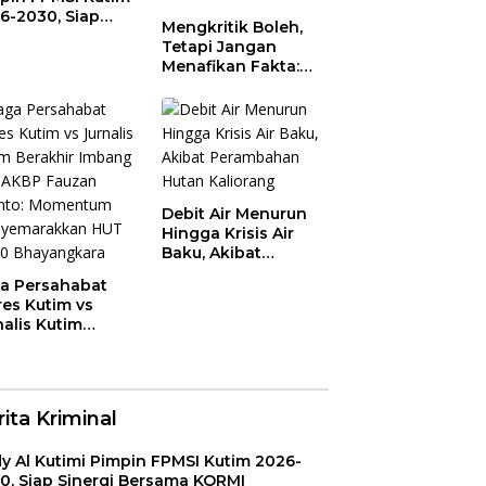
6-2030, Siap
Mengkritik Boleh,
ergi Bersama
Tetapi Jangan
RMI
Menafikan Fakta:
Bupati Kutim Tidak
Diam Hadapi
Persoalan Sawit
Debit Air Menurun
Hingga Krisis Air
Baku, Akibat
Perambahan Hutan
a Persahabat
Kaliorang
res Kutim vs
nalis Kutim
akhir Imbang 1-1,
P Fauzan
anto: Momentum
nyemarakkan
ita Kriminal
 ke-80
yangkara
y Al Kutimi Pimpin FPMSI Kutim 2026-
0, Siap Sinergi Bersama KORMI