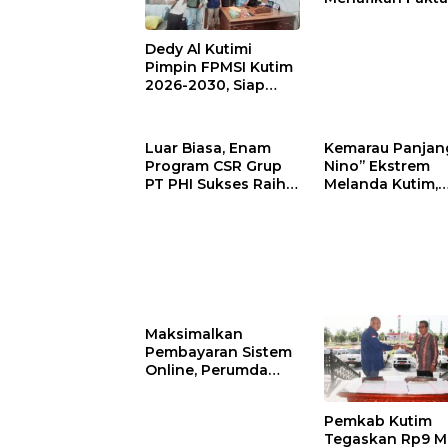
Bupati Kutim Ti
Diam Hadapi
Dedy Al Kutimi
Persoalan Sawit
Pimpin FPMSI Kutim
2026-2030, Siap
Sinergi Bersama
KORMI
Luar Biasa, Enam
Kemarau Panjang 
Program CSR Grup
Nino’’ Ekstrem
PT PHI Sukses Raih
Melanda Kutim,
Penghargaan
Perumdam TTB
Internasional
Siaga Pasokan A
Bersih
Maksimalkan
Pembayaran Sistem
Online, Perumda
TTB Kutim Resmi
Tutup Loket Offline
Pemkab Kutim
Mulai 4 Mei 2026
Tegaskan Rp9 Mi